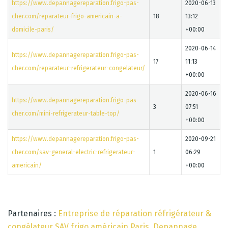
https://www.depannagereparation.frigo-pas-
2020-06-13
cher.com/reparateur-frigo-americain-a-
18
13:12
domicile-paris/
+00:00
2020-06-14
https://www.depannagereparation.frigo-pas-
17
11:13
cher.com/reparateur-refrigerateur-congelateur/
+00:00
2020-06-16
https://www.depannagereparation.frigo-pas-
3
07:51
cher.com/mini-refrigerateur-table-top/
+00:00
https://www.depannagereparation.frigo-pas-
2020-09-21
cher.com/sav-general-electric-refrigerateur-
1
06:29
americain/
+00:00
Partenaires :
Entreprise de réparation réfrigérateur &
congélateur SAV frigo américain Paris
Depannage